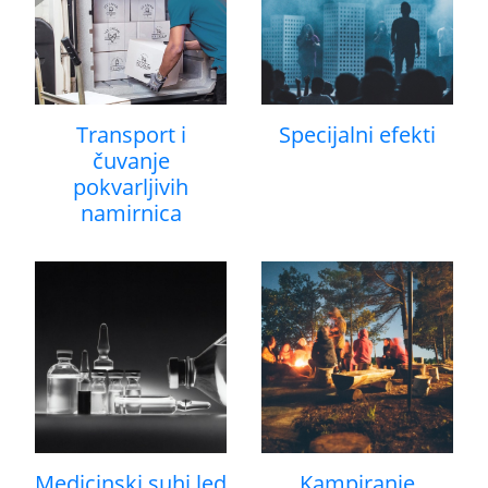
Transport i
Specijalni efekti
čuvanje
pokvarljivih
namirnica
Medicinski suhi led
Kampiranje