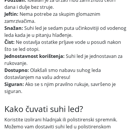
Pouzdan:
Idealan je za držati ribu zamrznutu četiri
dana i dulje bez struje.
Jeftin:
Nema potrebe za skupim glomaznim
zamrzivačima.
Snažan:
Suhi led je sedam puta učinkovitiji od vodenog
leda kada je u pitanju hlađenje.
Čist:
Ne ostavlja ostatke prljave vode u posudi nakon
što se led otopi.
Jednostavnost korištenja:
Suhi led je jednostavan za
rukovanje.
Dostupno:
Olakšali smo nabavu suhog leda
dostavlanjem na vašu adresu!
Siguran:
Ako se s njim pravilno rukuje, savršeno je
siguran.
Kako čuvati suhi led?
Koristite izolirani hladnjak ili polistirenski spremnik.
Možemo vam dostaviti suhi led u polistirenskom