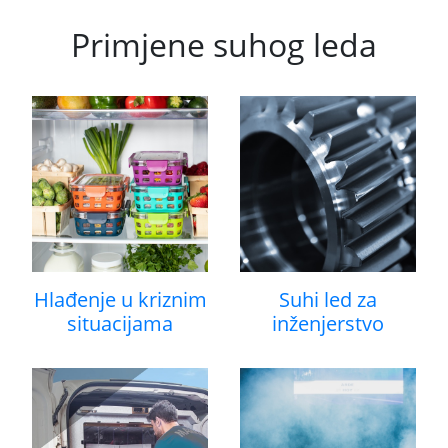
Primjene suhog leda
Hlađenje u kriznim
Suhi led za
situacijama
inženjerstvo