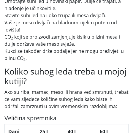
Omotajte suhi led u novinski papir. Dulje će trajati, a
hlađenje je učinkovitije.
Stavite suhi led na i oko trupa ili mesa divljači.
Vaše je meso divljači na hladnom cijelim putem od
lovišta!
CO
koji se proizvodi zamjenjuje kisik u blizini mesa i
2
dulje održava vaše meso svježe.
Kukci se također drže podalje jer ne mogu preživjeti u
plinu CO
.
2
Koliko suhog leda treba u mojoj
kutiji?
Ako su riba, mamac, meso ili hrana već smrznuti, trebat
će vam sljedeće količine suhog leda kako biste ih
održali zamrznuti u ovim vremenskim razdobljima:
Veličina spremnika
Dani
25 L
40 L
60 L