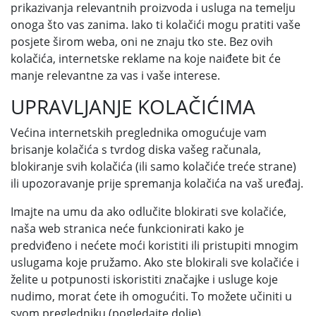
prikazivanja relevantnih proizvoda i usluga na temelju
onoga što vas zanima. Iako ti kolačići mogu pratiti vaše
posjete širom weba, oni ne znaju tko ste. Bez ovih
kolačića, internetske reklame na koje naiđete bit će
manje relevantne za vas i vaše interese.
UPRAVLJANJE KOLAČIĆIMA
Većina internetskih preglednika omogućuje vam
brisanje kolačića s tvrdog diska vašeg računala,
blokiranje svih kolačića (ili samo kolačiće treće strane)
ili upozoravanje prije spremanja kolačića na vaš uređaj.
Imajte na umu da ako odlučite blokirati sve kolačiće,
naša web stranica neće funkcionirati kako je
predviđeno i nećete moći koristiti ili pristupiti mnogim
uslugama koje pružamo. Ako ste blokirali sve kolačiće i
želite u potpunosti iskoristiti značajke i usluge koje
nudimo, morat ćete ih omogućiti. To možete učiniti u
svom pregledniku (pogledajte dolje).