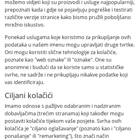
možemo vidjeti koji su proizvodi i usluge najpopularniji,
prepoznati kada i gdje se pojavljuju pogreške i testirati
različite verzije stranice kako bismo pružili poboljšano
mrežno iskustvo.
Ponekad uslugama koje koristimo za prikupljanje ovih
podataka u našem imenu mogu upravljati druge tvrtke.
Oni mogu koristiti slične tehnologije za kolačiće,
poznate kao "web oznake" ili "oznake". One su
anonimne i budući da se koriste samo u statističke
svrhe, ne sadrže i ne prikupljaju nikakve podatke koji
vas identificiraju.
Ciljani kolačići
Imamo odnose s pažljivo odabranim i nadziranim
dobavljačima (trećim stranama) koji također mogu
postaviti kolačiće tijekom vaše posjete. Svrha ovih
kolačića je "ciljano oglašavanje" (poznato kao i "ciljano
ponašanje" ili "remarketing"), što znači način