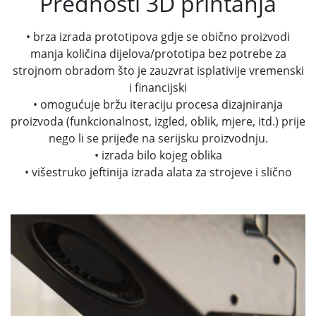
Prednosti 3D printanja
• brza izrada prototipova gdje se obično proizvodi
manja količina dijelova/prototipa bez potrebe za
strojnom obradom što je zauzvrat isplativije vremenski
i financijski
• omogućuje bržu iteraciju procesa dizajniranja
proizvoda (funkcionalnost, izgled, oblik, mjere, itd.) prije
nego li se prijeđe na serijsku proizvodnju.
• izrada bilo kojeg oblika
• višestruko jeftinija izrada alata za strojeve i slično