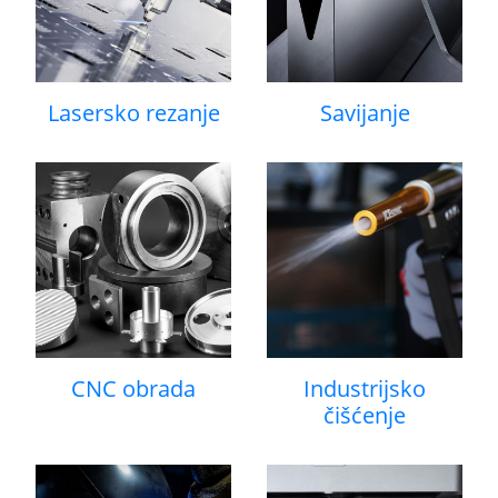
Lasersko rezanje
Savijanje
CNC obrada
Industrijsko
čišćenje