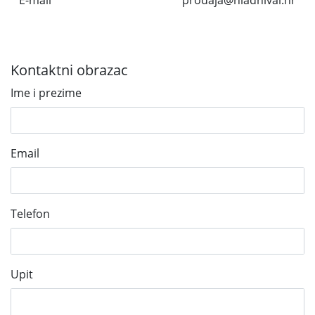
E-mail
prodaja@hladnival.hr
Kontaktni obrazac
Ime i prezime
Email
Telefon
Upit