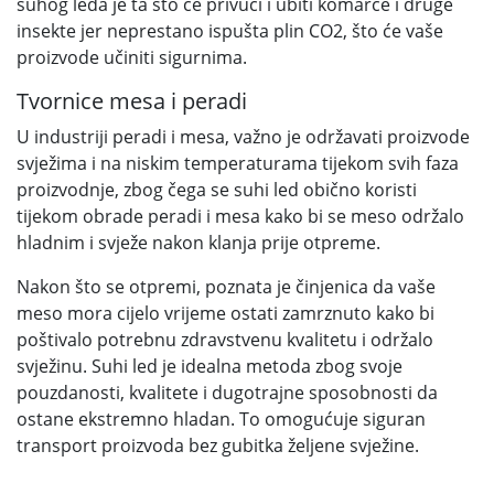
suhog leda je ta što će privući i ubiti komarce i druge
insekte jer neprestano ispušta plin CO2, što će vaše
proizvode učiniti sigurnima.
Tvornice mesa i peradi
U industriji peradi i mesa, važno je održavati proizvode
svježima i na niskim temperaturama tijekom svih faza
proizvodnje, zbog čega se suhi led obično koristi
tijekom obrade peradi i mesa kako bi se meso održalo
hladnim i svježe nakon klanja prije otpreme.
Nakon što se otpremi, poznata je činjenica da vaše
meso mora cijelo vrijeme ostati zamrznuto kako bi
poštivalo potrebnu zdravstvenu kvalitetu i održalo
svježinu. Suhi led je idealna metoda zbog svoje
pouzdanosti, kvalitete i dugotrajne sposobnosti da
ostane ekstremno hladan. To omogućuje siguran
transport proizvoda bez gubitka željene svježine.