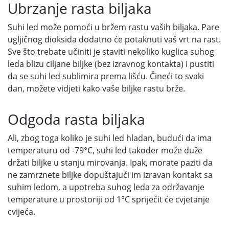
Ubrzanje rasta biljaka
Suhi led može pomoći u bržem rastu vaših biljaka. Pare
ugljičnog dioksida dodatno će potaknuti vaš vrt na rast.
Sve što trebate učiniti je staviti nekoliko kuglica suhog
leda blizu ciljane biljke (bez izravnog kontakta) i pustiti
da se suhi led sublimira prema lišću. Čineći to svaki
dan, možete vidjeti kako vaše biljke rastu brže.
Odgoda rasta biljaka
Ali, zbog toga koliko je suhi led hladan, budući da ima
temperaturu od -79°C, suhi led također može duže
držati biljke u stanju mirovanja. Ipak, morate paziti da
ne zamrznete biljke dopuštajući im izravan kontakt sa
suhim ledom, a upotreba suhog leda za održavanje
temperature u prostoriji od 1°C spriječit će cvjetanje
cvijeća.