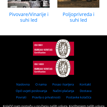
Pivovare/Vinarije i
Poljoprivreda i
suhi led
suhi led
Naslovna
O nama
Posao i karijera
Kontakt
Opći uvjeti poslovanja
Načini plaćanja
Dostava
Povrati
Pravila o privatnosti
Postavke kolačića
Kolačići nam pomažu u pružanju naših usluga. Korištenjem naših usluga