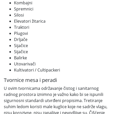
Kombajni
Spremnici
Silosi
Elevatori žitarica
Traktori
Plugovi
Drljače
Sijačice
Sijačice
Balirke
Utovarivači
Kultivatori / Cultipackeri
Tvornice mesa i peradi
U ovim tvornicama održavanje čistog i sanitarnog
radnog prostora iznimno je važno kako bi se ispunili
sigurnosni standardi utvrđeni propisima. Tretiranje
suhim ledom koristi male kuglice koje ne sadrže vlagu,
nisu korozivne, nisu zapaljive i nevodljive su. Čišćenje