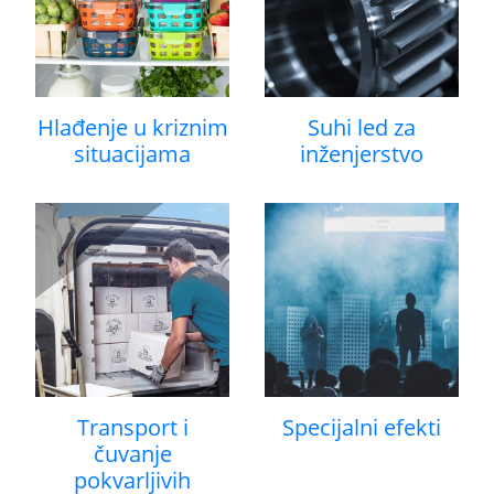
Hlađenje u kriznim
Suhi led za
situacijama
inženjerstvo
Transport i
Specijalni efekti
čuvanje
pokvarljivih